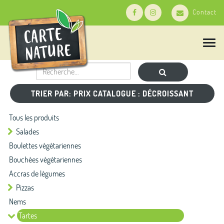
Contact
T
o
g
g
l
e
TRIER PAR: PRIX CATALOGUE : DÉCROISSANT
n
a
Tous les produits
v
i
Salades
g
Boulettes végétariennes
a
t
Bouchées végétariennes
i
Accras de légumes
o
n
Pizzas
Nems
Tartes