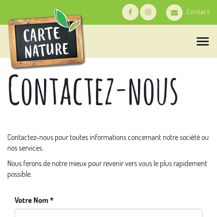
Contact
T
o
g
Contactez-nous
g
l
e
n
a
v
i
g
Contactez-nous pour toutes informations concernant notre société ou
a
nos services.
t
i
Nous ferons de notre mieux pour revenir vers vous le plus rapidement
o
possible.
n
Votre Nom