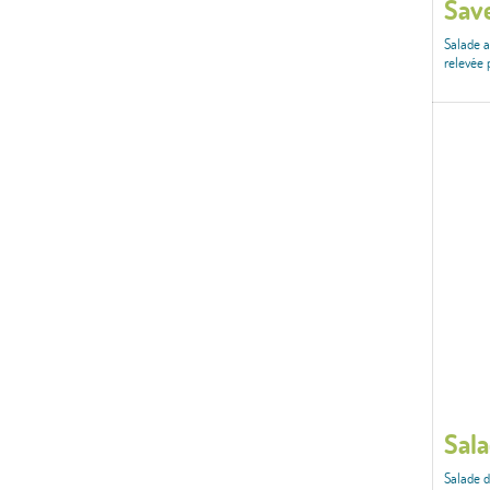
Save
Salade a
relevée 
Sala
Salade d