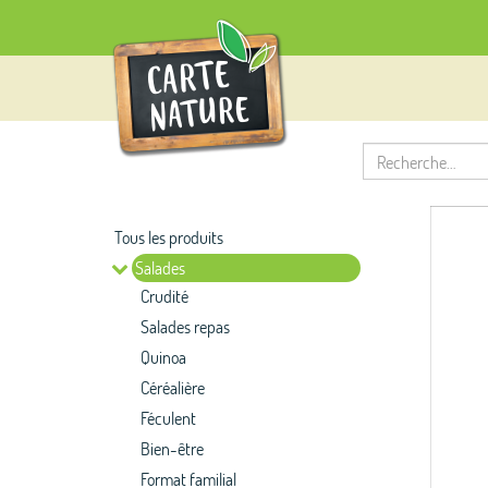
Tous les produits
Salades
Crudité
Salades repas
Quinoa
Céréalière
Féculent
Bien-être
Format familial