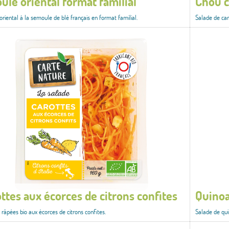
ulé oriental format familial
Chou c
oriental à la semoule de blé français en format familial.
Salade de car
ttes aux écorces de citrons confites
Quinoa
 râpées bio aux écorces de citrons confites.
Salade de qui