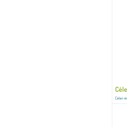
Céle
Céleri ré