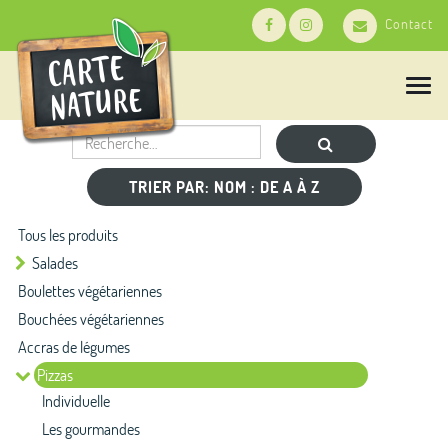
Contact
T
o
g
g
l
e
TRIER PAR: NOM : DE A À Z
n
a
Tous les produits
v
i
Salades
g
Boulettes végétariennes
a
t
Bouchées végétariennes
i
Accras de légumes
o
n
Pizzas
Individuelle
Les gourmandes