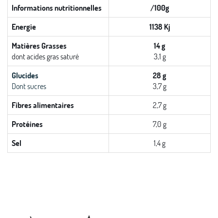
Informations nutritionnelles
/100g
Energie
1138 Kj
Matières Grasses
14 g
dont acides gras saturé
3,1 g
Glucides
28 g
Dont sucres
3,7 g
Fibres alimentaires
2,7 g
Protéines
7,0 g
Sel
1,4 g