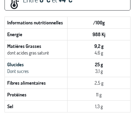
Informations nutritionnelles
/100g
Energie
988 Kj
Matières Grasses
9,2 g
dont acides gras saturé
4,6 g
Glucides
25 g
Dont sucres
3,1 g
Fibres alimentaires
2,5 g
Protéines
11 g
Sel
1,3 g