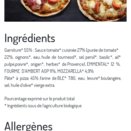
Ingrédients
Garniture* 55% : Sauce tomate* cuisinée 27% (purée de tomate*
22%, oignons*, eau, huile de tournesol*, sel, persil*, basilic*, ail*
pulpe,poivre*, origan*, herbes* de Provence), EMMENTAL* 12 %,
FOURME D’AMBERT AOP 11%, MOZZARELLA* 4,9%.
Pâte* à pizza 45% :farine de BLE* T80, eau, levure* boulangère,
sel, huile d'olive* vierge extra.
Pourcentage exprimé sur le produit total
* Ingrédients issus de l'agriculture biologique
Allergènes