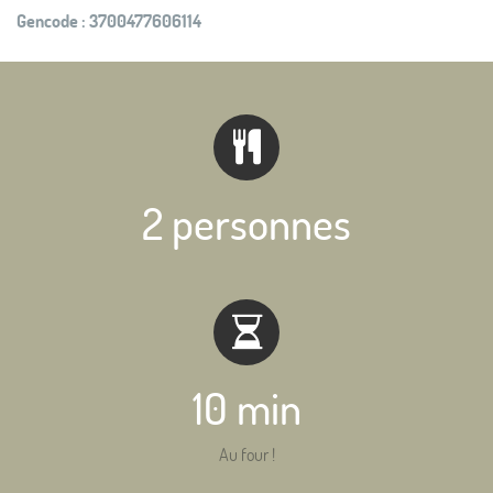
Gencode :
3700477606114
2 personnes
10 min
Au four !