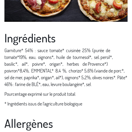
Ingrédients
Garniture* 54% : sauce tomate* cuisinée 25% (purée de
tomate*19%, eau, oignons*, huile de tournesol*, sel, persil*,
basilic*, ail*, poivre*, origan*, herbes de Provence*)
poivron*8,4%, EMMENTAL* 8,4 %, chorizo* 5,6% (viande de porc*,
sel de mer, paprika*, origan*, ail*), oignons* 5,2%, olives noires*. Pâte*
46% : farine de BLÉ*, eau, levure boulangère*, sel.
Pourcentage exprimé sur le produit total.
* Ingrédients issus de l'agriculture biologique
Allergènes