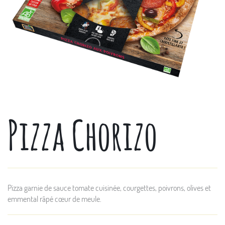
Pizza Chorizo
Pizza garnie de sauce tomate cuisinée, courgettes, poivrons, olives et
emmental râpé cœur de meule.