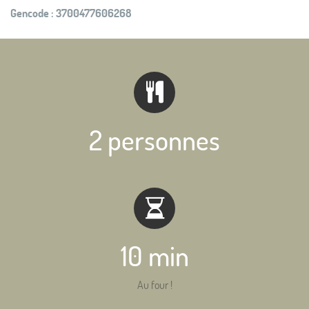
Gencode :
3700477606268
2 personnes
10 min
Au four !