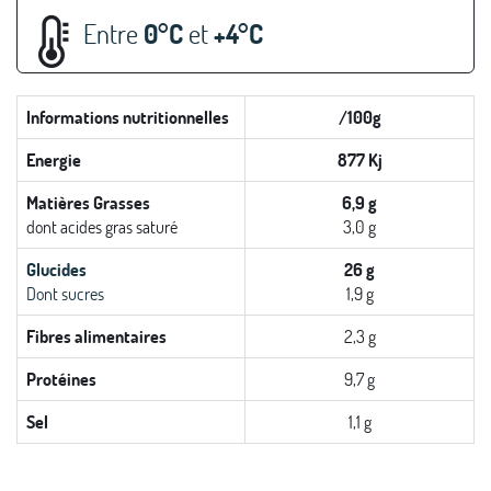
Entre
0°C
et
+4°C
Informations nutritionnelles
/100g
Energie
877 Kj
Matières Grasses
6,9 g
dont acides gras saturé
3,0 g
Glucides
26 g
Dont sucres
1,9 g
Fibres alimentaires
2,3 g
Protéines
9,7 g
Sel
1,1 g