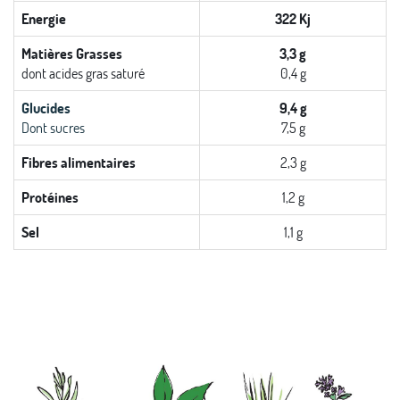
Energie
322 Kj
Matières Grasses
3,3 g
dont acides gras saturé
0,4 g
Glucides
9,4 g
Dont sucres
7,5 g
Fibres alimentaires
2,3 g
Protéines
1,2 g
Sel
1,1 g