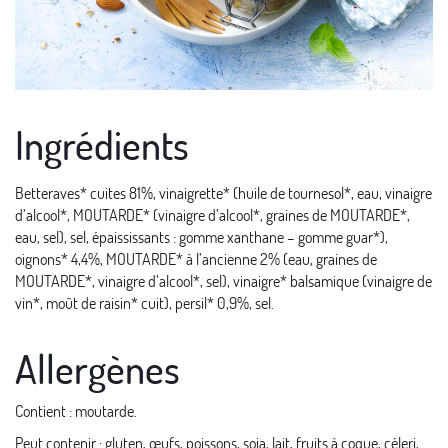
Ingrédients
Betteraves* cuites 81%, vinaigrette* (huile de tournesol*, eau, vinaigre
d’alcool*, MOUTARDE* (vinaigre d’alcool*, graines de MOUTARDE*,
eau, sel), sel, épaississants : gomme xanthane – gomme guar*),
oignons* 4,4%, MOUTARDE* à l’ancienne 2% (eau, graines de
MOUTARDE*, vinaigre d’alcool*, sel), vinaigre* balsamique (vinaigre de
vin*, moût de raisin* cuit), persil* 0,9%, sel.
Allergènes
Contient : moutarde.
Peut contenir : gluten, œufs, poissons, soja, lait, fruits à coque, céleri,