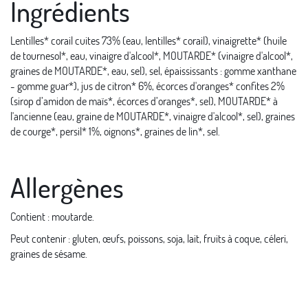
Ingrédients
Lentilles* corail cuites 73% (eau, lentilles* corail), vinaigrette* (huile
de tournesol*, eau, vinaigre d'alcool*, MOUTARDE* (vinaigre d'alcool*,
graines de MOUTARDE*, eau, sel), sel, épaississants : gomme xanthane
- gomme guar*), jus de citron* 6%, écorces d'oranges* confites 2
%
(sirop d’amidon de maïs*, écorces d’oranges*, sel),
MOUTARDE* à
l'ancienne (eau, graine de MOUTARDE*, vinaigre d'alcool*, sel), graines
de courge*, persil* 1%, oignons*, graines de lin*, sel.
Allergènes
Contient : moutarde.
Peut contenir : gluten, œufs, poissons, soja, lait, fruits à coque, céleri,
graines de sésame.