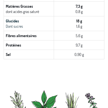
Matières Grasses
7,3 g
dont acides gras saturé
0,8 g
Glucides
18 g
Dont sucres
1,6 g
Fibres alimentaires
5,6 g
Protéines
9,7 g
Sel
0,90 g